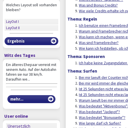
Welches Layout soll vorhanden
Was sind Bonus Credits?
bleiben?
Wie viele Credits erhalte ich p
Thema: Regeln
LayOut I
Ich benutze einen Framebrech
LayOut II
Warum sind Framebrecher nich
Was kann ich machen, wenn ei
Ergebnis
Was sind Framebrecher?
Wie kann ich feststellen, ob 
Witz des Tages
Thema: Sponsoren
Ich habe keine Zugangsdaten 
Ein älteres Ehepaar verreist mit
seinem Auto. Auf der Autobahn
Thema: Surfen
fahren sie nur 38 km/h.
Bei mir laeuft der Counter ni
Daraufhin we...
Bei mir wird immer die gleic
Ist 25 Sekunden nicht etwas k
Ist 25 Sekunden nicht etwas l
mehr...
Warum laeuft bei mir immer d
Was bedeutet "Aktivenbonus"
Was bedeutet "Jackpot"?
User online
Was bedeutet "Bonusseite"?
Wie lange darf ich Surfen?
Unersetzlich