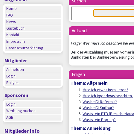
Suchen
Home
FAQ
News
Gästebuch
Antwort
Kontakt
Impressum
Frage: Was muss ich beachten bei ei
Datenschutzerklärung
Bei der Auszahlung muessen vorher im
Bankdaten bei Bankueberweisung od
Mitglieder
Anmelden
Fragen
Login
Thema: Allgemein
Rallyes
Muss ich etwas installieren?
Sponsoren
Muss ich irgendwas beachten.
Was heißt Referrals?
Login
Was heißt Surfbar?
Werbung buchen
Was ist ein BTB (Besuchertaus
AGB
Was ist ein Pop-up?
Thema: Anmeldung
Mitglieder Info