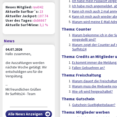
Ich habe mein Passwort verges
Ich habe mich angemeldet, abe
Neues Mitglied:
ravi042
Kann ich mich auch 2 mal an
Aktuelle Surfbar´s:
23
Aktueller Jackpot:
107.74
Kann ich mich auch wieder a
User des Tages:
didi6667
Warum wird meine E-Mail-Adr
Aktuelle Surf4View:
3,1 %
Thema: Counter
Warum bekomme ich in der Sur
eingestellt sind?
News
Warum zeigt der Counter auf m
Surfhits24
04.07.2026
Hallo zusammen,
Thema: Credits an Mitglieder
Es kommt immer die Meldung: 
die Auszahlungen werden
nächste Woche getätigt. Wir
Fallen Gebuehren an?
entschuldigen uns für die
Thema: Freischaltung
Verspätung.
Warum dauert die Freischaltun
--
Warum muss die Webseite noc
Mit freundlichen Grüßen
Wie oft wird freigeschaltet?
Ihr SurfHits24 - Team
Thema: Gutschein
Gutschein Gueltigkeitsdauer?
Thema: Mitglieder werben
Alle News Anzeigen