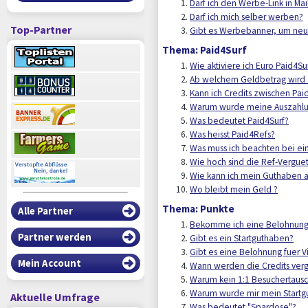
Darf ich den Werbe-Link in M
Darf ich mich selber werben?
Top-Partner
Gibt es Werbebanner, um neu
Thema: Paid4Surf
Wie aktiviere ich Euro Paid4Su
Ab welchem Geldbetrag wird 
Kann ich Credits zwischen Pa
Warum wurde meine Auszahlun
Was bedeutet Paid4Surf?
Was heisst Paid4Refs?
Was muss ich beachten bei ei
Wie hoch sind die Ref-Vergue
Wie kann ich mein Guthaben a
Wo bleibt mein Geld ?
Thema: Punkte
Alle Partner
Bekomme ich eine Belohnung,
Partner werden
Gibt es ein Startguthaben?
Gibt es eine Belohnung fuer Vi
Mein Account
Wann werden die Credits ver
Warum kein 1:1 Besuchertaus
Warum wurde mir mein Startg
Aktuelle Umfrage
Was bedeutet "Spardose"?