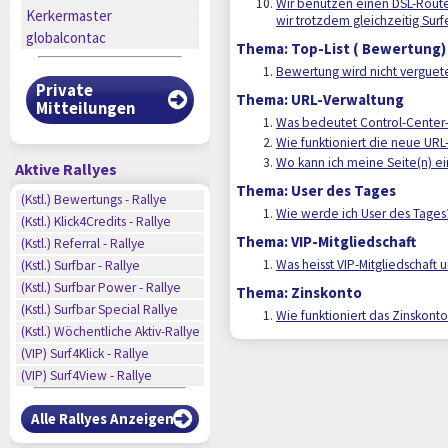
Wir benutzen einen DSL-Route
Kerkermaster
wir trotzdem gleichzeitig Surf
globalcontac
Thema: Top-List ( Bewertung)
Bewertung wird nicht verguete
Private
Thema: URL-Verwaltung
Mitteilungen
Was bedeutet Control-Center-
Wie funktioniert die neue URL
Wo kann ich meine Seite(n) e
Aktive Rallyes
Thema: User des Tages
n
(Kstl.) Bewertungs - Rallye
Wie werde ich User des Tages
n
(Kstl.) Klick4Credits - Rallye
n
Thema: VIP-Mitgliedschaft
(Kstl.) Referral - Rallye
n
Was heisst VIP-Mitgliedschaft 
(Kstl.) Surfbar - Rallye
n
n
(Kstl.) Surfbar Power - Rallye
Thema: Zinskonto
n
(Kstl.) Surfbar Special Rallye
Wie funktioniert das Zinskont
n
(Kstl.) Wöchentliche Aktiv-Rallye
n
(VIP) Surf4Klick - Rallye
(VIP) Surf4View - Rallye
Alle Rallyes Anzeigen