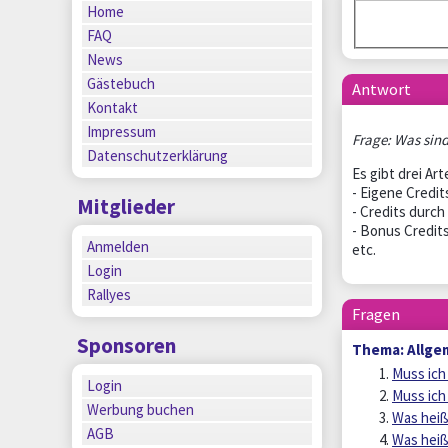
Home
FAQ
News
Gästebuch
Antwort
Kontakt
Impressum
Frage: Was sind
Datenschutzerklärung
Es gibt drei Art
- Eigene Credit
Mitglieder
- Credits durch
- Bonus Credit
Anmelden
etc.
Login
Rallyes
Fragen
Sponsoren
Thema: Allge
Muss ich 
Login
Muss ich
Werbung buchen
Was heiß
AGB
Was heiß