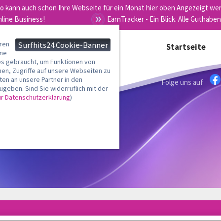
ro kann auch schon Ihre Webseite für ein Monat hier oben Angezeigt wer
nline Business!
EarnTracker - Ein Blick. Alle Guthaben
eren
Surfhits24 Cookie-Banner
Startseite
rne
 gebraucht, um Funktionen von
nen, Zugriffe auf unsere Webseiten zu
en an unsere Partner in den
Folge uns auf
geben. Sind Sie widerruflich mit der
ur Datenschutzerklärung
)