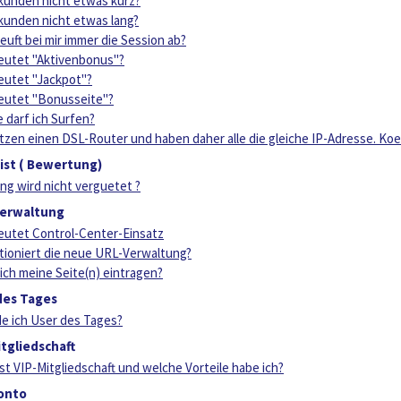
ekunden nicht etwas kurz?
ekunden nicht etwas lang?
euft bei mir immer die Session ab?
utet "Aktivenbonus"?
utet "Jackpot"?
eutet "Bonusseite"?
e darf ich Surfen?
tzen einen DSL-Router und haben daher alle die gleiche IP-Adresse. Koe
ist ( Bewertung)
g wird nicht verguetet ?
erwaltung
utet Control-Center-Einsatz
tioniert die neue URL-Verwaltung?
ich meine Seite(n) eintragen?
des Tages
e ich User des Tages?
tgliedschaft
st VIP-Mitgliedschaft und welche Vorteile habe ich?
onto