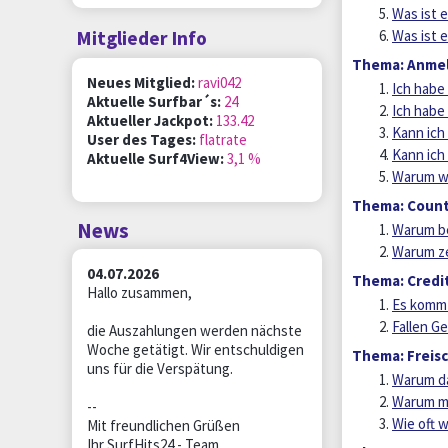
Was ist 
Was ist 
Mitglieder Info
Thema: Anme
Neues Mitglied:
ravi042
Ich habe
Aktuelle Surfbar´s:
24
Ich habe
Aktueller Jackpot:
133.42
Kann ich
User des Tages:
flatrate
Kann ich
Aktuelle Surf4View:
3,1 %
Warum wi
Thema: Coun
News
Warum be
Warum ze
04.07.2026
Thema: Credit
Hallo zusammen,
Es kommt
Fallen G
die Auszahlungen werden nächste
Woche getätigt. Wir entschuldigen
Thema: Freis
uns für die Verspätung.
Warum da
Warum mu
--
Wie oft w
Mit freundlichen Grüßen
Ihr SurfHits24 - Team