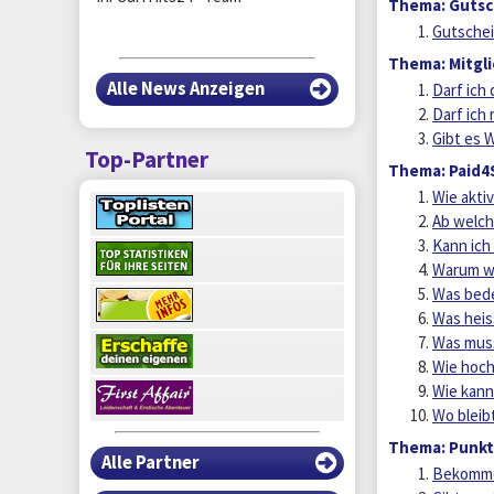
Thema: Gutsc
Gutschei
Thema: Mitgl
Alle News Anzeigen
Darf ich
Darf ich
Gibt es 
Top-Partner
Thema: Paid4
Wie akti
Ab welch
Kann ich
Warum wu
Was bede
Was heis
Was muss
Wie hoch
Wie kann
Wo bleib
Thema: Punk
Alle Partner
Bekomme 