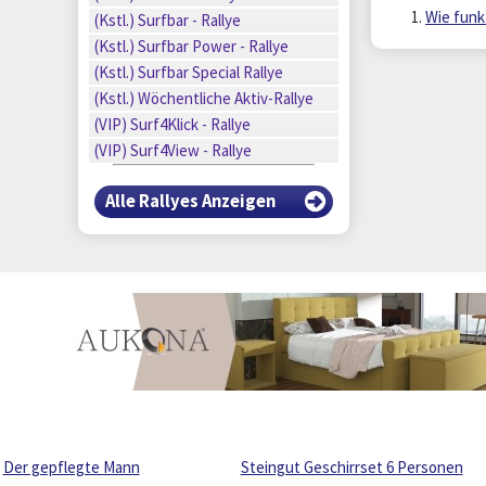
n
Wie funk
(Kstl.) Surfbar - Rallye
n
n
(Kstl.) Surfbar Power - Rallye
n
(Kstl.) Surfbar Special Rallye
n
(Kstl.) Wöchentliche Aktiv-Rallye
n
(VIP) Surf4Klick - Rallye
(VIP) Surf4View - Rallye
Alle Rallyes Anzeigen
Der gepflegte Mann
Steingut Geschirrset 6 Personen