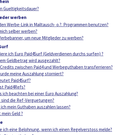
hein
n Gueltigkeitsdauer?
ieder werben
 den Werbe-Link in Mailtausch- o.?. Programmen benutzen?
 mich selber werben?
Werbebanner, um neue Mitglieder zu werben?
Surf
viere ich Euro Paid4Surf (Geldverdienen durchs surfen) ?
em Geldbetrag wird ausgezahlt?
 Credits zwischen Paid4 und Werbeguthaben transferrieren?
rde meine Auszahlung storniert?
utet Paid4Surf?
st Paid4Refs?
 ich beachten bei einer Euro Auszahlung?
 sind die Ref-Verguetungen?
 ich mein Guthaben auszahlen lassen?
t mein Geld ?
te
ich eine Belohnung, wenn ich einen Regelverstoss melde?