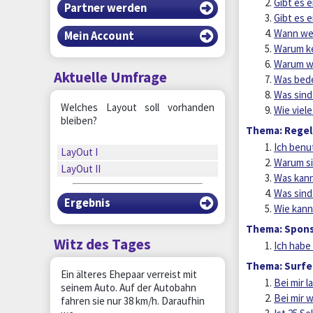
Gibt es 
Partner werden
Gibt es 
Wann wer
Mein Account
Warum ke
Warum wu
Aktuelle Umfrage
Was bed
Was sind
Welches Layout soll vorhanden
Wie viele
bleiben?
Thema: Regel
Ich benu
LayOut I
Warum si
LayOut II
Was kann
Was sind
Ergebnis
Wie kann
Thema: Spon
Witz des Tages
Ich habe
Thema: Surfe
Ein älteres Ehepaar verreist mit
Bei mir 
seinem Auto. Auf der Autobahn
Bei mir 
fahren sie nur 38 km/h. Daraufhin