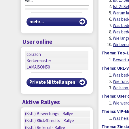
Ist 25 S
we...
Ist 25 S
Warum la
Was bede
mehr...
Was bede
Was bed
Wie lang
User online
Wir benu
Thema: Top-L
corazon
Bewertun
Kerkermaster
LAMAISON50
Thema: URL-V
Was bede
Wie funk
Private Mitteilungen
Wo kann 
Thema: User 
Aktive Rallyes
Wie werd
Thema: VIP-Mi
n
(Kstl.) Bewertungs - Rallye
Was heis
n
(Kstl.) Klick4Credits - Rallye
n
Thema: Zinsk
(Kstl.) Referral - Rallye