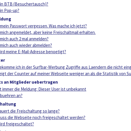
ein BTB (Besuchertausch)?
ein Pop-up?
ldung
 mein Passwort vergessen. Was mache ich jetzt?
 mich angemeldet, aber keine Freischaltmail erhalten.
 mich auch 2 mal anmelden?
 mich auch wieder abmelden?
rd meine E-Mail-Adresse benoetigt?
ter
komme ich in der Surfbar-Werbung Zugriffe aus Laendern die nicht eing
igt der Counter auf meiner Webseite weniger an als die Statistik von Su
s an Mitglieder uebertragen
 immer die Meldung: Dieser User ist unbekannt
ebuehren an?
chaltung
uert die Freischaltung so lange?
ss die Webseite noch freigeschaltet werden?
ird freigeschaltet?