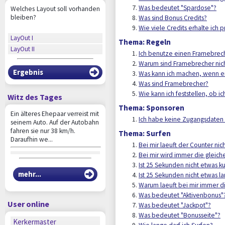
Was bedeutet "Spardose"?
Welches Layout soll vorhanden
bleiben?
Was sind Bonus Credits?
Wie viele Credits erhalte ich p
LayOut I
Thema: Regeln
LayOut II
Ich benutze einen Framebrech
Warum sind Framebrecher nich
Ergebnis
Was kann ich machen, wenn ei
Was sind Framebrecher?
Wie kann ich feststellen, ob 
Witz des Tages
Thema: Sponsoren
Ein älteres Ehepaar verreist mit
Ich habe keine Zugangsdaten 
seinem Auto. Auf der Autobahn
fahren sie nur 38 km/h.
Thema: Surfen
Daraufhin we...
Bei mir laeuft der Counter ni
Bei mir wird immer die gleic
Ist 25 Sekunden nicht etwas k
mehr...
Ist 25 Sekunden nicht etwas l
Warum laeuft bei mir immer d
Was bedeutet "Aktivenbonus"
User online
Was bedeutet "Jackpot"?
Was bedeutet "Bonusseite"?
Kerkermaster