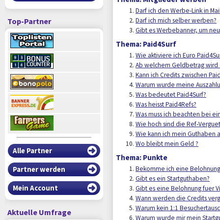
Darf ich den Werbe-Link in M
Top-Partner
Darf ich mich selber werben?
Gibt es Werbebanner, um neu
Thema: Paid4Surf
Wie aktiviere ich Euro Paid4Su
Ab welchem Geldbetrag wird 
Kann ich Credits zwischen Pa
Warum wurde meine Auszahlun
Was bedeutet Paid4Surf?
Was heisst Paid4Refs?
Was muss ich beachten bei ei
Wie hoch sind die Ref-Vergue
Wie kann ich mein Guthaben a
Wo bleibt mein Geld ?
Alle Partner
Thema: Punkte
Bekomme ich eine Belohnung,
Partner werden
Gibt es ein Startguthaben?
Mein Account
Gibt es eine Belohnung fuer Vi
Wann werden die Credits ver
Warum kein 1:1 Besuchertaus
Aktuelle Umfrage
Warum wurde mir mein Startg