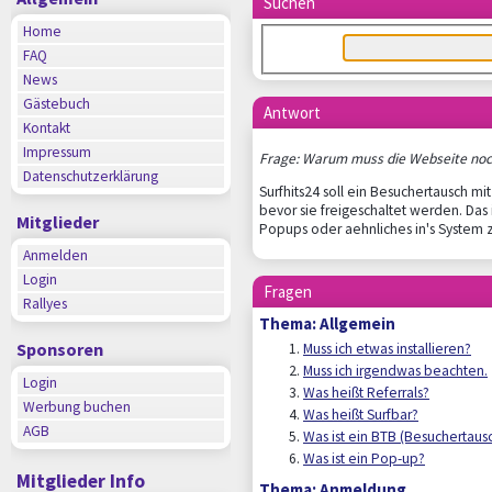
Suchen
Home
FAQ
News
Gästebuch
Antwort
Kontakt
Impressum
Frage: Warum muss die Webseite noc
Datenschutzerklärung
Surfhits24 soll ein Besuchertausch mit
bevor sie freigeschaltet werden. Das
Mitglieder
Popups oder aehnliches in's Syste
Anmelden
Login
Fragen
Rallyes
Thema: Allgemein
Sponsoren
Muss ich etwas installieren?
Muss ich irgendwas beachten.
Login
Was heißt Referrals?
Werbung buchen
Was heißt Surfbar?
AGB
Was ist ein BTB (Besuchertaus
Was ist ein Pop-up?
Mitglieder Info
Thema: Anmeldung