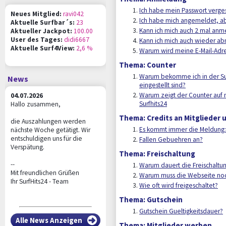
Ich habe mein Passwort verges
Neues Mitglied:
ravi042
Ich habe mich angemeldet, abe
Aktuelle Surfbar´s:
23
Kann ich mich auch 2 mal an
Aktueller Jackpot:
100.00
User des Tages:
didi6667
Kann ich mich auch wieder a
Aktuelle Surf4View:
2,6 %
Warum wird meine E-Mail-Adr
Thema: Counter
Warum bekomme ich in der Sur
News
eingestellt sind?
Warum zeigt der Counter auf m
04.07.2026
Surfhits24
Hallo zusammen,
Thema: Credits an Mitglieder
die Auszahlungen werden
Es kommt immer die Meldung: 
nächste Woche getätigt. Wir
entschuldigen uns für die
Fallen Gebuehren an?
Verspätung.
Thema: Freischaltung
--
Warum dauert die Freischaltun
Mit freundlichen Grüßen
Warum muss die Webseite noc
Ihr SurfHits24 - Team
Wie oft wird freigeschaltet?
Thema: Gutschein
Gutschein Gueltigkeitsdauer?
Alle News Anzeigen
Thema: Mitglieder werben