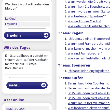
Wann werden die Credits ver
Welches Layout soll vorhanden
Warum kein 1:1 Besuchertaus
bleiben?
Warum wurde mir mein Startg
Was bedeutet "Spardose"?
LayOut I
Was sind Bonus Credits?
LayOut II
Wie viele Credits erhalte ich p
Thema: Regeln
Ergebnis
Ich benutze einen Framebrech
Warum sind Framebrecher nich
Witz des Tages
Was kann ich machen, wenn ei
Was sind Framebrecher?
Ein älteres Ehepaar verreist mit
Wie kann ich feststellen, ob 
seinem Auto. Auf der Autobahn
fahren sie nur 38 km/h.
Thema: Sponsoren
Daraufhin we...
Ich habe keine Zugangsdaten 
Thema: Surfen
Bei mir laeuft der Counter ni
mehr...
Bei mir wird immer die gleic
Ist 25 Sekunden nicht etwas k
Ist 25 Sekunden nicht etwas l
User online
Warum laeuft bei mir immer d
Was bedeutet "Aktivenbonus"
machgutepr