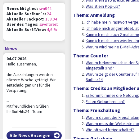
Was ist ein BTB (Besuchertaus
Was ist ein Pop-up?
Neues Mitglied:
ravi042
Aktuelle Surfbar´s:
24
Thema: Anmeldung
Aktueller Jackpot:
108.94
Ich habe mein Passwort verges
User des Tages:
saveforest
Ich habe mich angemeldet, abe
Aktuelle Surf4View:
4,6 %
Kann ich mich auch 2 mal an
Kann ich mich auch wieder a
Warum wird meine E-Mail-Adr
News
Thema: Counter
04.07.2026
Warum bekomme ich in der Sur
Hallo zusammen,
eingestellt sind?
Warum zeigt der Counter auf m
die Auszahlungen werden
Surfhits24
nächste Woche getätigt. Wir
entschuldigen uns für die
Thema: Credits an Mitglieder
Verspätung.
Es kommt immer die Meldung: 
--
Fallen Gebuehren an?
Mit freundlichen Grüßen
Thema: Freischaltung
Ihr SurfHits24 - Team
Warum dauert die Freischaltun
Warum muss die Webseite noc
Wie oft wird freigeschaltet?
Alle News Anzeigen
Thema: Gutschein