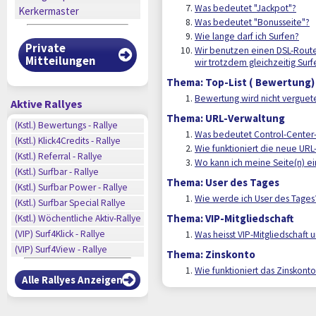
Was bedeutet "Jackpot"?
Kerkermaster
Was bedeutet "Bonusseite"?
Wie lange darf ich Surfen?
Private
Wir benutzen einen DSL-Route
Mitteilungen
wir trotzdem gleichzeitig Surf
Thema: Top-List ( Bewertung)
Bewertung wird nicht verguete
Aktive Rallyes
Thema: URL-Verwaltung
n
(Kstl.) Bewertungs - Rallye
Was bedeutet Control-Center-
n
(Kstl.) Klick4Credits - Rallye
n
Wie funktioniert die neue URL
(Kstl.) Referral - Rallye
n
Wo kann ich meine Seite(n) e
(Kstl.) Surfbar - Rallye
n
Thema: User des Tages
n
(Kstl.) Surfbar Power - Rallye
n
Wie werde ich User des Tages
(Kstl.) Surfbar Special Rallye
n
Thema: VIP-Mitgliedschaft
(Kstl.) Wöchentliche Aktiv-Rallye
n
(VIP) Surf4Klick - Rallye
Was heisst VIP-Mitgliedschaft 
(VIP) Surf4View - Rallye
Thema: Zinskonto
Wie funktioniert das Zinskont
Alle Rallyes Anzeigen