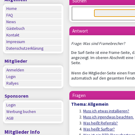
Suchen
Home
FAQ
News
Gästebuch
Antwort
Kontakt
Impressum
Frage: Was sind Framebrecher?
Datenschutzerklärung
Die Surf-Seite ist eine Frame-Seite,
angezeigt. Im oberen Abschnitt eine 
Mitglieder
Seite.
Anmelden
Wenn die Mitglieder-Seite einen Fra
Login
automatisch auf den gesamten Fenster
Rallyes
Fragen
Sponsoren
Thema: Allgemein
Login
Muss ich etwas installieren?
Werbung buchen
Muss ich irgendwas beachten.
AGB
Was heißt Referrals?
Was heißt Surfbar?
Mitglieder Info