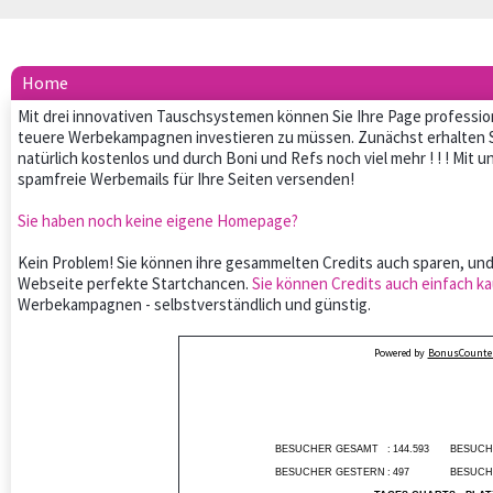
Home
Mit drei innovativen Tauschsystemen können Sie Ihre Page professio
teuere Werbekampagnen investieren zu müssen. Zunächst erhalten 
natürlich kostenlos und durch Boni und Refs noch viel mehr ! ! ! Mit
spamfreie Werbemails für Ihre Seiten versenden!
Sie haben noch keine eigene Homepage?
Kein Problem! Sie können ihre gesammelten Credits auch sparen, und
Webseite perfekte Startchancen.
Sie können Credits auch einfach ka
Werbekampagnen - selbstverständlich und günstig.
Powered by
BonusCounter
BESUCHER GESAMT
:
144.593
BESUCH
BESUCHER GESTERN
:
497
BESUCH