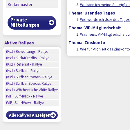
Kerkermaster
Wo kann ich meine Seite(n) e
Thema: User des Tages
Private
Wie werde ich User des Tages
Mitteilungen
Thema: VIP-Mitgliedschaft
Was heisst VIP-Mitgliedschaft 
Aktive Rallyes
Thema: Zinskonto
Wie funktioniert das Zinskont
n
(Kstl.) Bewertungs - Rallye
n
(Kstl.) Klick4Credits - Rallye
n
(Kstl.) Referral - Rallye
n
(Kstl.) Surfbar - Rallye
n
n
(Kstl.) Surfbar Power - Rallye
n
(Kstl.) Surfbar Special Rallye
n
(Kstl.) Wöchentliche Aktiv-Rallye
n
(VIP) Surf4Klick - Rallye
(VIP) Surf4View - Rallye
Alle Rallyes Anzeigen