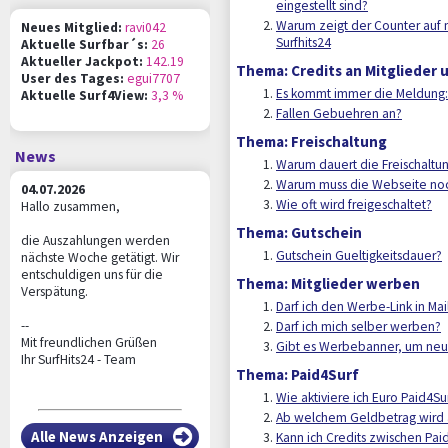
eingestellt sind?
Warum zeigt der Counter auf m
Neues Mitglied:
ravi042
Surfhits24
Aktuelle Surfbar´s:
26
Aktueller Jackpot:
142.19
Thema: Credits an Mitglieder
User des Tages:
egui7707
Es kommt immer die Meldung: 
Aktuelle Surf4View:
3,3 %
Fallen Gebuehren an?
Thema: Freischaltung
News
Warum dauert die Freischaltun
Warum muss die Webseite noc
04.07.2026
Wie oft wird freigeschaltet?
Hallo zusammen,
Thema: Gutschein
die Auszahlungen werden
Gutschein Gueltigkeitsdauer?
nächste Woche getätigt. Wir
entschuldigen uns für die
Thema: Mitglieder werben
Verspätung.
Darf ich den Werbe-Link in M
--
Darf ich mich selber werben?
Mit freundlichen Grüßen
Gibt es Werbebanner, um neu
Ihr SurfHits24 - Team
Thema: Paid4Surf
Wie aktiviere ich Euro Paid4Su
Ab welchem Geldbetrag wird 
Alle News Anzeigen
Kann ich Credits zwischen Pa