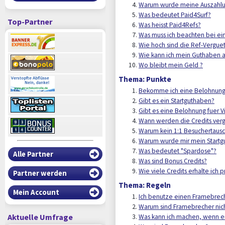
Warum wurde meine Auszahlun
Was bedeutet Paid4Surf?
Top-Partner
Was heisst Paid4Refs?
Was muss ich beachten bei ei
Wie hoch sind die Ref-Vergue
Wie kann ich mein Guthaben a
Wo bleibt mein Geld ?
Thema: Punkte
Bekomme ich eine Belohnung,
Gibt es ein Startguthaben?
Gibt es eine Belohnung fuer Vi
Wann werden die Credits ver
Warum kein 1:1 Besuchertaus
Warum wurde mir mein Startg
Was bedeutet "Spardose"?
Alle Partner
Was sind Bonus Credits?
Wie viele Credits erhalte ich p
Partner werden
Thema: Regeln
Mein Account
Ich benutze einen Framebrech
Warum sind Framebrecher nich
Aktuelle Umfrage
Was kann ich machen, wenn ei