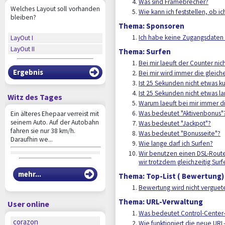
Was sind Framebrecher?
Welches Layout soll vorhanden
Wie kann ich feststellen, ob 
bleiben?
Thema: Sponsoren
Ich habe keine Zugangsdaten 
LayOut I
LayOut II
Thema: Surfen
Bei mir laeuft der Counter ni
Ergebnis
Bei mir wird immer die gleic
Ist 25 Sekunden nicht etwas k
Ist 25 Sekunden nicht etwas l
Witz des Tages
Warum laeuft bei mir immer d
Was bedeutet "Aktivenbonus"
Ein älteres Ehepaar verreist mit
seinem Auto. Auf der Autobahn
Was bedeutet "Jackpot"?
fahren sie nur 38 km/h.
Was bedeutet "Bonusseite"?
Daraufhin we...
Wie lange darf ich Surfen?
Wir benutzen einen DSL-Route
wir trotzdem gleichzeitig Surf
mehr...
Thema: Top-List ( Bewertung)
Bewertung wird nicht verguete
Thema: URL-Verwaltung
User online
Was bedeutet Control-Center-
corazon
Wie funktioniert die neue URL