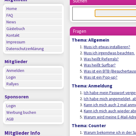
Suchen
Home
FAQ
News
Gästebuch
Fragen
Kontakt
Thema: Allgemein
Impressum
Muss ich etwas installieren?
Datenschutzerklärung
Muss ich irgendwas beachten.
Was heißt Referrals?
Mitglieder
Was heißt Surfbar?
Anmelden
Was ist ein BTB (Besuchertaus
Login
Was ist ein Pop-up?
Rallyes
Thema: Anmeldung
Ich habe mein Passwort verges
Sponsoren
Ich habe mich angemeldet, abe
Kann ich mich auch 2 mal an
Login
Kann ich mich auch wieder a
Werbung buchen
Warum wird meine E-Mail-Adr
AGB
Thema: Counter
Mitglieder Info
Warum bekomme ich in der Sur