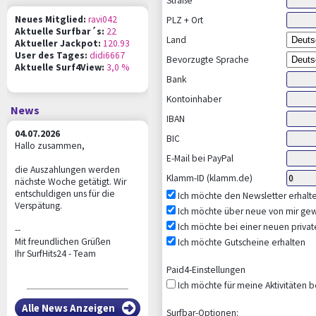
Straße
Neues Mitglied:
ravi042
PLZ + Ort
Aktuelle Surfbar´s:
22
Land
Aktueller Jackpot:
120.93
User des Tages:
didi6667
Bevorzugte Sprache
Aktuelle Surf4View:
3,0 %
Bank
Kontoinhaber
News
IBAN
04.07.2026
BIC
Hallo zusammen,
E-Mail bei PayPal
die Auszahlungen werden
Klamm-ID (klamm.de)
nächste Woche getätigt. Wir
entschuldigen uns für die
Ich möchte den Newsletter erhalt
Verspätung.
Ich möchte über neue von mir ge
Ich möchte bei einer neuen privat
--
Mit freundlichen Grüßen
Ich möchte Gutscheine erhalten
Ihr SurfHits24 - Team
Paid4-Einstellungen
Ich möchte für meine Aktivitäten 
Alle News Anzeigen
Surfbar-Optionen: