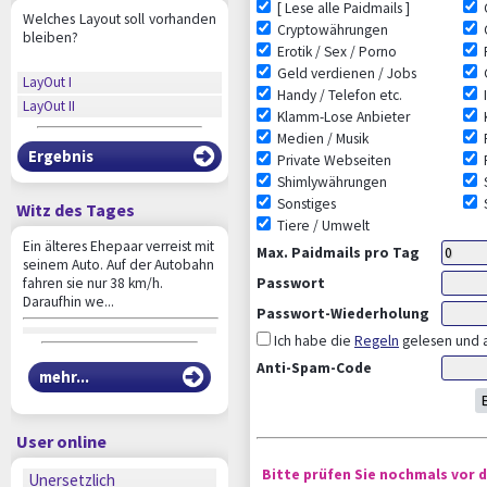
[ Lese alle Paidmails ]
Welches Layout soll vorhanden
Cryptowährungen
bleiben?
Erotik / Sex / Porno
F
Geld verdienen / Jobs
LayOut I
Handy / Telefon etc.
LayOut II
Klamm-Lose Anbieter
Medien / Musik
P
Ergebnis
Private Webseiten
Shimlywährungen
Sonstiges
Witz des Tages
Tiere / Umwelt
Ein älteres Ehepaar verreist mit
Max. Paidmails pro Tag
seinem Auto. Auf der Autobahn
fahren sie nur 38 km/h.
Passwort
Daraufhin we...
Passwort-Wiederholung
Ich habe die
Regeln
gelesen und a
Anti-Spam-Code
mehr...
User online
Bitte prüfen Sie nochmals vor 
Unersetzlich