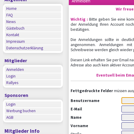
Anmelden
Home
Wir freue
FAQ
Wichtig :
Bitte geben Sie eine korr
News
der Anmeldung Ihren Account noch 
Gästebuch
bestätigen.
Kontakt
Die Anmeldungen sollte in deutlich
Impressum
angenommen. Anmeldungen mit a
Datenschutzerklärung
Schreibweise werden gleich wieder g
Mitglieder
Diesen Link erhalten Sie per Email 
Adresse also auch kein aktiver Accoun
Anmelden
Eventuell beim Ema
Login
Rallyes
Fettgedruckte Felder
müssen ausg
Sponsoren
Benutzername
Login
E-Mail
Werbung buchen
AGB
Name
Vorname
Mitglieder Info