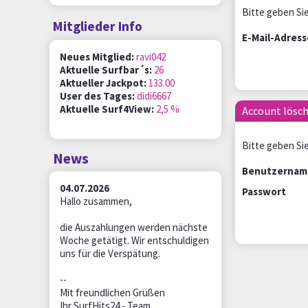
Bitte geben Sie
Mitglieder Info
E-Mail-Adress
Neues Mitglied:
ravi042
Aktuelle Surfbar´s:
26
Aktueller Jackpot:
133.00
User des Tages:
didi6667
Aktuelle Surf4View:
2,5 %
Account lösc
Bitte geben Sie
News
Benutzernam
04.07.2026
Passwort
Hallo zusammen,
die Auszahlungen werden nächste
Woche getätigt. Wir entschuldigen
uns für die Verspätung.
--
Mit freundlichen Grüßen
Ihr SurfHits24 - Team