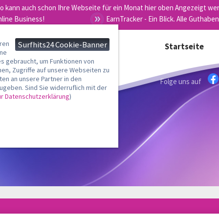
ro kann auch schon Ihre Webseite für ein Monat hier oben Angezeigt wer
nline Business!
EarnTracker - Ein Blick. Alle Guthaben
eren
Surfhits24 Cookie-Banner
Startseite
rne
 gebraucht, um Funktionen von
nen, Zugriffe auf unsere Webseiten zu
en an unsere Partner in den
Folge uns auf
geben. Sind Sie widerruflich mit der
ur Datenschutzerklärung
)