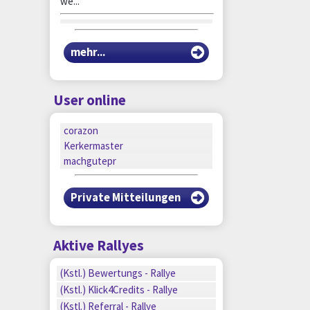
we...
mehr...
User online
corazon
Kerkermaster
machgutepr
Private Mitteilungen
Aktive Rallyes
n
(Kstl.) Bewertungs - Rallye
n
(Kstl.) Klick4Credits - Rallye
n
(Kstl.) Referral - Rallye