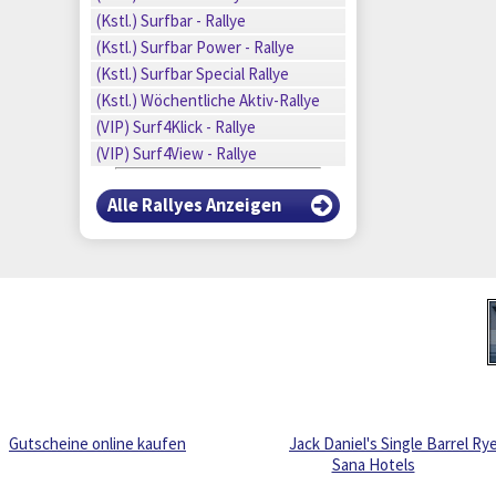
n
(Kstl.) Surfbar - Rallye
n
n
(Kstl.) Surfbar Power - Rallye
n
(Kstl.) Surfbar Special Rallye
n
(Kstl.) Wöchentliche Aktiv-Rallye
n
(VIP) Surf4Klick - Rallye
(VIP) Surf4View - Rallye
Alle Rallyes Anzeigen
Gutscheine online kaufen
Jack Daniel's Single Barrel Ry
Sana Hotels