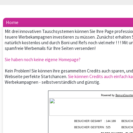
Home
Mit drei innovativen Tauschsystemen können Sie Ihre Page professio
teuere Werbekampagnen investieren zu müssen. Zunächst erhalten 
natürlich kostenlos und durch Boni und Refs noch viel mehr ! ! ! Mit
spamfreie Werbemails für Ihre Seiten versenden!
Sie haben noch keine eigene Homepage?
Kein Problem! Sie können ihre gesammelten Credits auch sparen, und
Webseite perfekte Startchancen.
Sie können Credits auch einfach ka
Werbekampagnen - selbstverständlich und günstig.
Powered by
BonusCounter
BESUCHER GESAMT
:
144.189
BESUCH
BESUCHER GESTERN
:
525
BESUCH