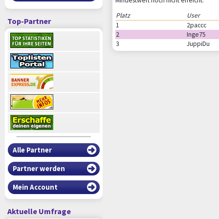
Mindestwert noch nicht erreicht:
Platz
User
Top-Partner
1
2paccc
2
Inge75
3
JuppiDu
Alle Partner
Partner werden
Mein Account
Aktuelle Umfrage