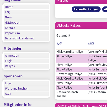
Rallyes
Home
Aktuelle Rallyes
A
FAQ
News
Gästebuch
Aktuelle Rallyes
Kontakt
Impressum
Gesamt: 9
Datenschutzerklärung
Typ
Titel
Mitglieder
Klick4Credits-Rallye
(VIP) Surf4Klic
Anmelden
Aktiv-Rallye
(Kstl.) Wöchent
Rallye
Login
Aktiv-Rallye
(VIP) Surf4Vie
Rallyes
Aktiv-Rallye
(Kstl.) Surfbar 
Bewertungs-Rallye
(Kstl.) Bewert
Sponsoren
Klick4Credits-Rallye
(Kstl.) Klick4Cr
Aktiv-Rallye
(Kstl.) Surfbar
Login
Aktiv-Rallye
(Kstl.) Surfbar
Werbung buchen
Ref-Rallye nach
(Kstl.) Referral
AGB
Anzahl
Mitglieder Info
(VIP) Surf4Klick - Rallye von 06.04