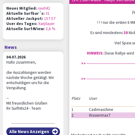
Neues Mitglied:
ravi042
(V
Aktuelle Surfbar´s:
31
Aktueller Jackpot:
157.57
! ! ! nur die ersten 6 M
User des Tages:
Xarplayer
Aktuelle Surf4View:
3,6 %
Es sind mindestens
30
klic
Viel Spass u
News
HINWEIS:
Diese Rallye wird 
04.07.2026
Hallo zusammen,
>> --------------------------------
die Auszahlungen werden
nächste Woche getätigt. Wir
>> --------------------------------
entschuldigen uns für die
Verspätung.
--
Platz
User
Mit freundlichen Grüßen
Ihr SurfHits24 - Team
1
Cashmaschine
2
Wassermax7
Alle News Anzeigen